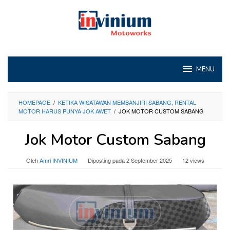
Loncat
ke
konten
MENU
HOMEPAGE
/
KETIKA WISATAWAN MEMBANJIRI SABANG, RENTAL
MOTOR HARUS PUNYA JOK AWET
/
JOK MOTOR CUSTOM SABANG
Jok Motor Custom Sabang
Oleh
Amri INVINIUM
Diposting pada
2 September 2025
12 views