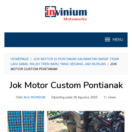
Loncat
ke
konten
MENU
HOMEPAGE
/
JOK MOTOR DI PONTIANAK KALIMANTAN BARAT TIDAK
LAGI SAMA, INILAH TREN BARU YANG SEDANG JADI BURUAN
/
JOK
MOTOR CUSTOM PONTIANAK
Jok Motor Custom Pontianak
Oleh
Amri INVINIUM
Diposting pada
26 Agustus 2025
11 views