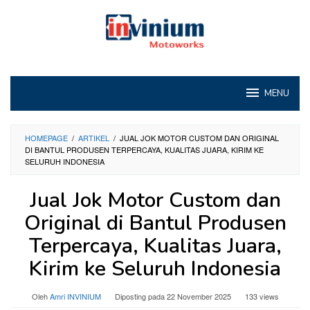
Loncat
ke
konten
MENU
HOMEPAGE
/
ARTIKEL
/
JUAL JOK MOTOR CUSTOM DAN ORIGINAL
DI BANTUL PRODUSEN TERPERCAYA, KUALITAS JUARA, KIRIM KE
SELURUH INDONESIA
Jual Jok Motor Custom dan
Original di Bantul Produsen
Terpercaya, Kualitas Juara,
Kirim ke Seluruh Indonesia
Oleh
Amri INVINIUM
Diposting pada
22 November 2025
133 views