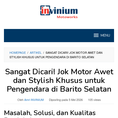
Loncat
ke
konten
MENU
HOMEPAGE
/
ARTIKEL
/
SANGAT DICARI! JOK MOTOR AWET DAN
STYLISH KHUSUS UNTUK PENGENDARA DI BARITO SELATAN
Sangat Dicari! Jok Motor Awet
dan Stylish Khusus untuk
Pengendara di Barito Selatan
Oleh
Amri INVINIUM
Diposting pada
5 Mei 2026
105 views
Masalah, Solusi, dan Kualitas