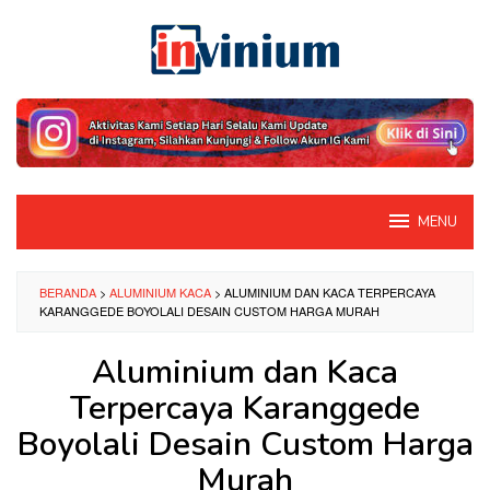
Loncat
ke
konten
MENU
BERANDA
>
ALUMINIUM KACA
>
ALUMINIUM DAN KACA TERPERCAYA
KARANGGEDE BOYOLALI DESAIN CUSTOM HARGA MURAH
Aluminium dan Kaca
Terpercaya Karanggede
Boyolali Desain Custom Harga
Murah