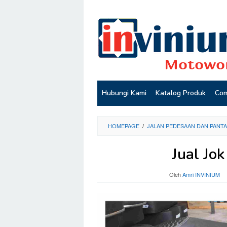
Loncat
ke
konten
Hubungi Kami
Katalog Produk
Com
HOMEPAGE
/
JALAN PEDESAAN DAN PANTA
Jual Jo
Oleh
Amri INVINIUM