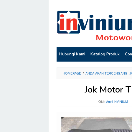
Loncat
ke
konten
Hubungi Kami
Katalog Produk
Com
HOMEPAGE
/
ANDA AKAN TERCENGANG! JO
Jok Motor 
Oleh
Amri INVINIUM