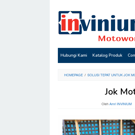
Loncat
ke
konten
Hubungi Kami
Katalog Produk
Com
HOMEPAGE
/
SOLUSI TEPAT UNTUK JOK M
Jok Mo
Oleh
Amri INVINIUM