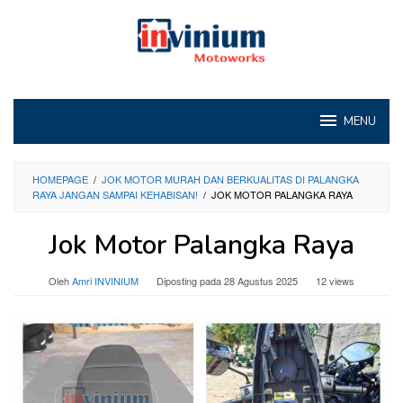
Loncat
ke
konten
MENU
HOMEPAGE
/
JOK MOTOR MURAH DAN BERKUALITAS DI PALANGKA
RAYA JANGAN SAMPAI KEHABISAN!
/
JOK MOTOR PALANGKA RAYA
Jok Motor Palangka Raya
Oleh
Amri INVINIUM
Diposting pada
28 Agustus 2025
12 views